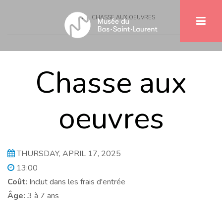
Breadcrumb
Skip
CHASSE AUX OEUVRES
to
main
content
Chasse aux
oeuvres
THURSDAY, APRIL 17, 2025
13:00
Coût:
Inclut dans les frais d'entrée
Âge:
3 à 7 ans