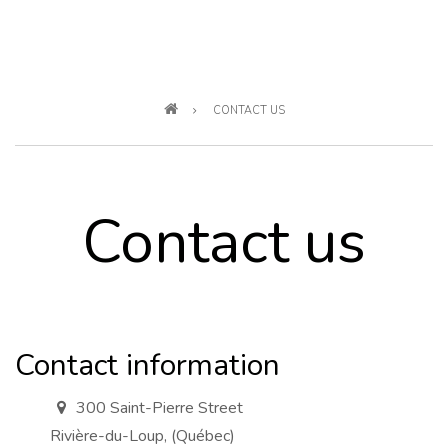
Breadcrumb
CONTACT US
Contact us
Contact information
300 Saint-Pierre Street
a
d
Rivière-du-Loup, (Québec)
d