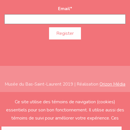
Email
*
Musée du Bas-Saint-Laurent 2019 | Réalisation
Orizon Média
Subfooter
Home
Ce site utilise des témoins de navigation (cookies)
essentiels pour son bon fonctionnement. Il utilise aussi des
About
témoins de suivi pour améliorer votre expérience. Ces
Exhibitions
derniers seront activés seulement si vous acceptez.