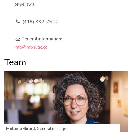
r
G5R 3V3
e
s
s
(418) 862-7547
p
h
o
n
General information:
e
e
m
info@mbsl.qc.ca
a
i
l
Team
Mélanie Girard
, General manager