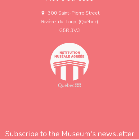
300 Saint-Pierre Street
a
d
Rivière-du-Loup, (Québec)
d
r
G5R 3V3
e
s
s
Subscribe to the Museum's newsletter