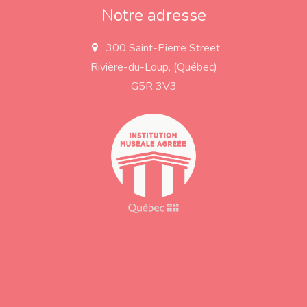
Notre adresse
300 Saint-Pierre Street
a
d
Rivière-du-Loup, (Québec)
d
r
G5R 3V3
e
s
s