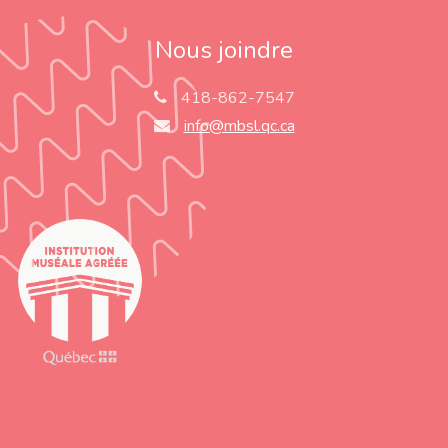
Nous joindre
418-862-7547
info@mbsl.qc.ca