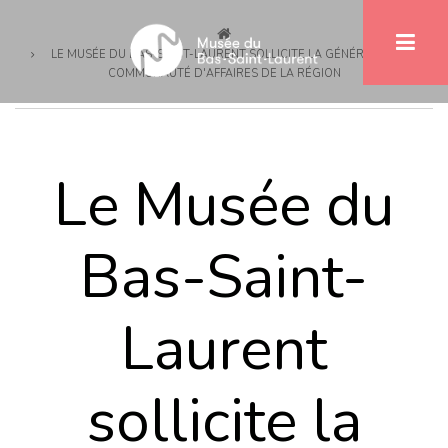
Breadcrumb
Skip
to
LE MUSÉE DU BAS-SAINT-LAURENT SOLLICITE LA GÉNÉROSITÉ DE LA
main
COMMUNAUTÉ D'AFFAIRES DE LA RÉGION
content
Le Musée du
Bas-Saint-
Laurent
sollicite la