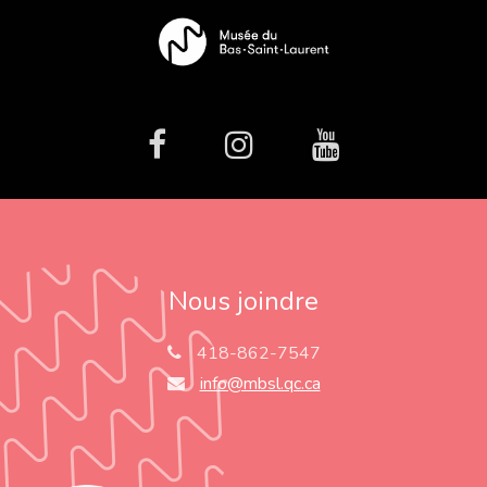
facebook
Instagram
Youtube
Nous joindre
418-862-7547
info@mbsl.qc.ca