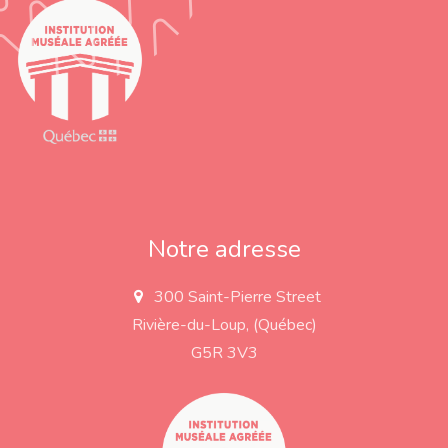
Notre adresse
300 Saint-Pierre Street
a
d
Rivière-du-Loup, (Québec)
d
r
G5R 3V3
e
s
s