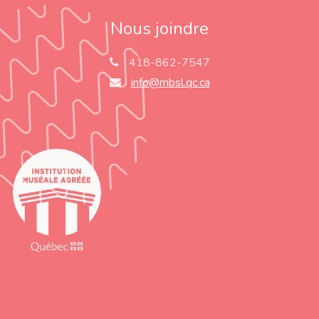
Nous joindre
418-862-7547
info@mbsl.qc.ca