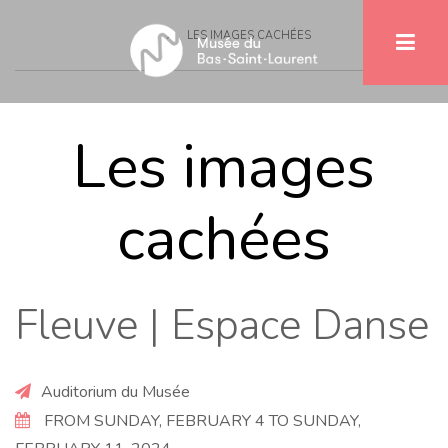
Breadcrumb
Skip
LES IMAGES CACHÉES
to
main
content
Les images
cachées
Fleuve | Espace Danse
Auditorium du Musée
FROM SUNDAY, FEBRUARY 4 TO SUNDAY,