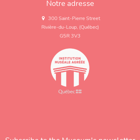
Notre adresse
300 Saint-Pierre Street
a
d
Rivière-du-Loup, (Québec)
d
r
G5R 3V3
e
s
s