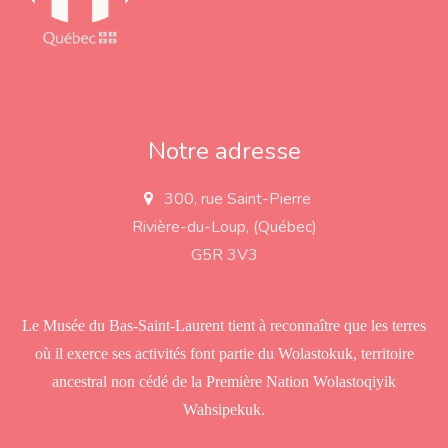
Notre adresse
300, rue Saint-Pierre
a
d
Rivière-du-Loup, (Québec)
d
r
G5R 3V3
e
s
s
Le Musée du Bas-Saint-Laurent tient à reconnaître que les terres
où il exerce ses activités font partie du Wolastokuk, territoire
ancestral non cédé de la Première Nation Wolastoqiyik
Wahsipekuk.