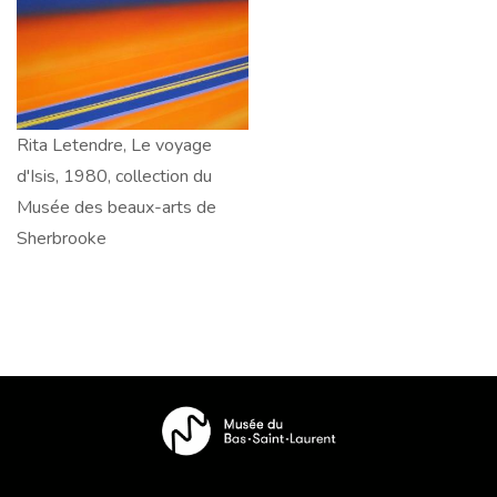
du
du
Musée
Musée
du
du
Bas-
Bas-
Saint-
Saint-
Rita
Rita Letendre, Le voyage
Laurent
Laurent
Letendre,
d'Isis, 1980, collection du
Le
Musée des beaux-arts de
voyage
Sherbrooke
d'Isis,
1980,
collection
du
Musée
des
beaux-
arts