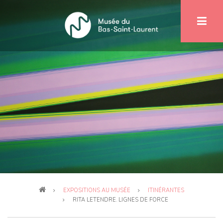
Aller
au
contenu
principal
Fil
EXPOSITIONS AU MUSÉE
ITINÉRANTES
d'Ariane
RITA LETENDRE. LIGNES DE FORCE