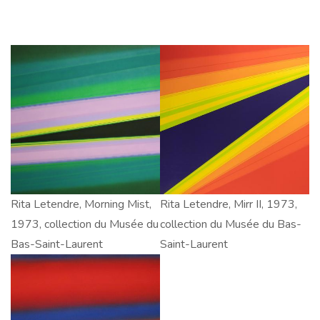
Rita
Rita Letendre, Morning Mist,
Rita
Rita Letendre, Mirr II, 1973,
Letendre,
1973, collection du Musée du
Letendre,
collection du Musée du Bas-
Morning
Bas-Saint-Laurent
Mirr
Saint-Laurent
Mist,
II,
1973,
1973,
collection
collection