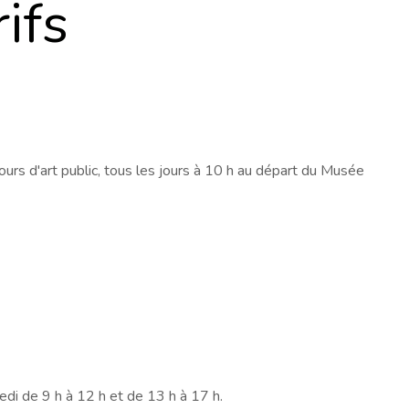
rifs
cours d'art public, tous les jours à 10 h au départ du Musée
edi de 9 h à 12 h et de 13 h à 17 h.