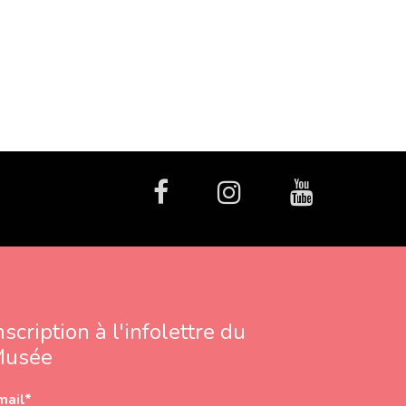
facebook
Instagram
Youtube
nscription à l'infolettre du
Musée
mail
*