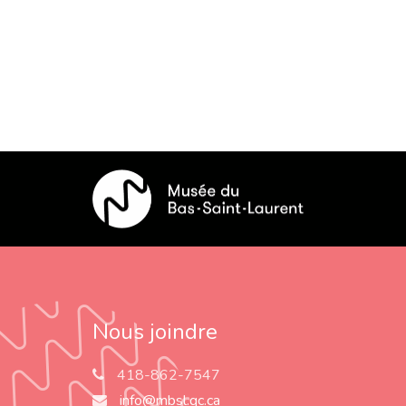
Nous joindre
418-862-7547
info@mbsl.qc.ca