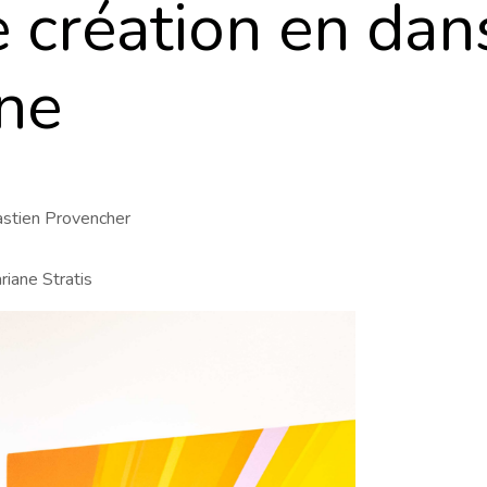
 création en dan
ne
astien Provencher
iane Stratis