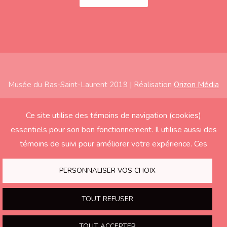
Musée du Bas-Saint-Laurent 2019 | Réalisation
Orizon Média
Subfooter
Accueil
Ce site utilise des témoins de navigation (cookies)
essentiels pour son bon fonctionnement. Il utilise aussi des
À propos
témoins de suivi pour améliorer votre expérience. Ces
Expositions
derniers seront activés seulement si vous acceptez.
Éducation
PERSONNALISER VOS CHOIX
Soutenir le Musée
TOUT REFUSER
Nous joindre
TOUT ACCEPTER