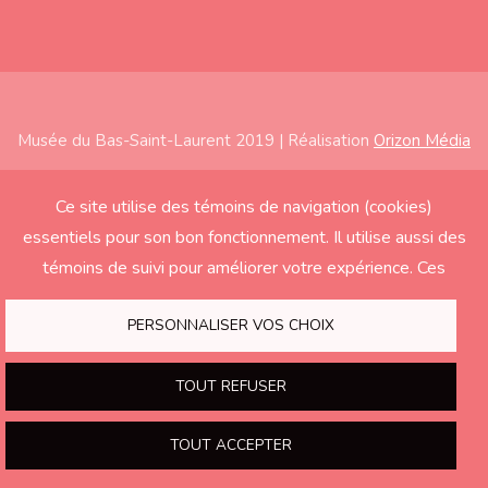
Musée du Bas-Saint-Laurent 2019 | Réalisation
Orizon Média
Subfooter
Accueil
Ce site utilise des témoins de navigation (cookies)
essentiels pour son bon fonctionnement. Il utilise aussi des
À propos
témoins de suivi pour améliorer votre expérience. Ces
Expositions
derniers seront activés seulement si vous acceptez.
Éducation
PERSONNALISER VOS CHOIX
Soutenir le Musée
TOUT REFUSER
Nous joindre
TOUT ACCEPTER
print