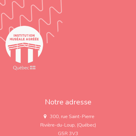
Notre adresse
300, rue Saint-Pierre
a
d
Rivière-du-Loup, (Québec)
d
r
G5R 3V3
e