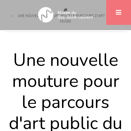
Fil
Aller
au
d'Ariane
UNE NOUVELLE MOUTURE POUR LE PARCOURS D'ART PUBLIC DU
contenu
MUSÉE
principal
Une nouvelle
mouture pour
le parcours
d'art public du