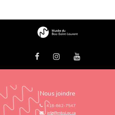
facebook
Instagram
Youtube
Nous joindre
418-862-7547
info@mbsl.qc.ca