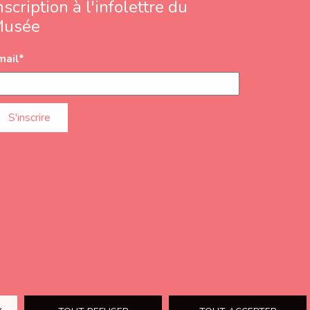
nscription à l'infolettre du
Musée
mail
*
ions
Éducation
Soutenir le Musée
Nous joindre