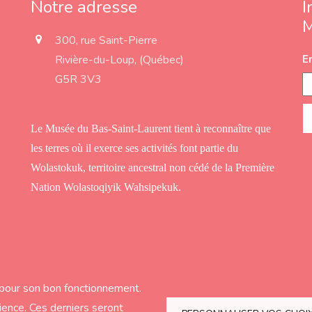
Notre adresse
I
a
300, rue Saint-Pierre
d
Rivière-du-Loup, (Québec)
E
d
r
G5R 3V3
e
s
s
Le Musée du Bas-Saint-Laurent tient à reconnaître que
les terres où il exerce ses activités font partie du
Wolastokuk, territoire ancestral non cédé de la Première
Nation Wolastoqiyik Wahsipekuk.
s pour son bon fonctionnement.
Subfooter
rience. Ces derniers seront
Orizon Média
Accueil
À propos
Exposit