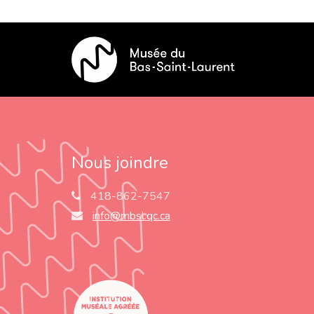
Nous joindre
418-862-7547
info@mbsl.qc.ca