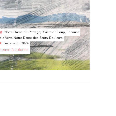
Notre-Dame-du-Portage, Rivière-du-Loup, Cacouna,
'Isle-Verte, Notre-Dame-des-Septs-Douleurs
Juillet-août 2024
Fleuve à colorier 