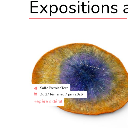
expositions 
Salle Premier Tech
Du
27 février
au
7 juin 2026
Repère sidéral