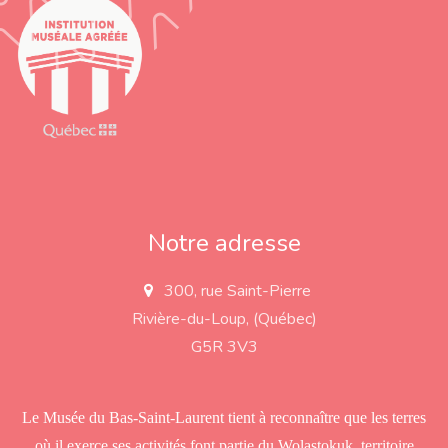
Notre adresse
300, rue Saint-Pierre
a
d
Rivière-du-Loup, (Québec)
d
r
G5R 3V3
e
s
s
Le Musée du Bas-Saint-Laurent tient à reconnaître que les terres
où il exerce ses activités font partie du Wolastokuk, territoire