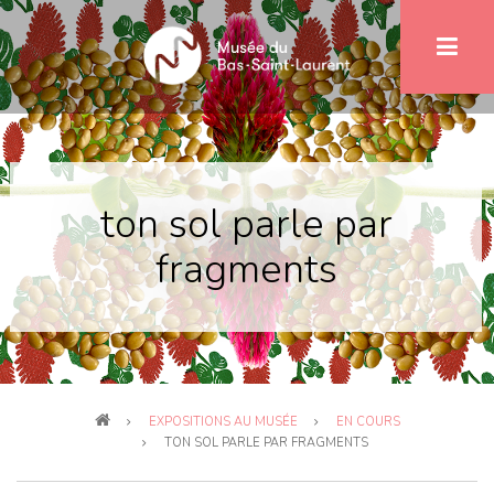
Aller
au
contenu
principal
ton sol parle par
fragments
Fil
EXPOSITIONS AU MUSÉE
EN COURS
d'Ariane
TON SOL PARLE PAR FRAGMENTS