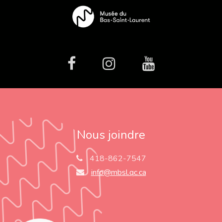
facebook
Instagram
Youtube
Nous joindre
418-862-7547
info@mbsl.qc.ca