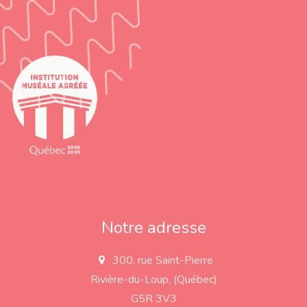
Notre adresse
300, rue Saint-Pierre
a
d
Rivière-du-Loup, (Québec)
d
r
G5R 3V3
e