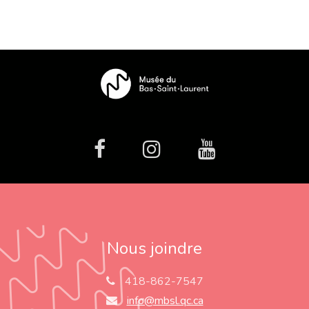
facebook
Instagram
Youtube
Nous joindre
418-862-7547
info@mbsl.qc.ca