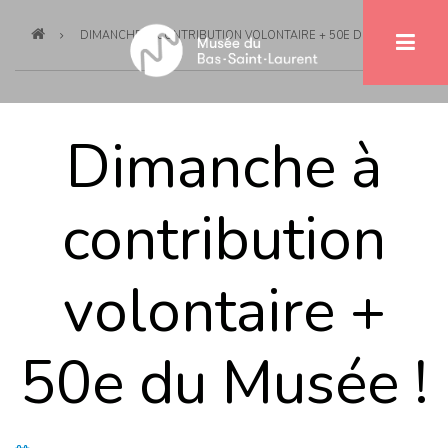
Fil
Aller
DIMANCHE À CONTRIBUTION VOLONTAIRE + 50E DU MUSÉE !
au
d'Ariane
contenu
principal
Dimanche à
contribution
volontaire +
50e du Musée !