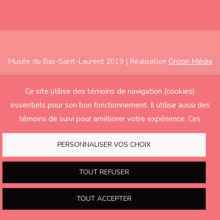
Musée du Bas-Saint-Laurent 2019 | Réalisation
Orizon Média
Subfooter
Accueil
Ce site utilise des témoins de navigation (cookies)
essentiels pour son bon fonctionnement. Il utilise aussi des
À propos
témoins de suivi pour améliorer votre expérience. Ces
Expositions
derniers seront activés seulement si vous acceptez.
Éducation
PERSONNALISER VOS CHOIX
Soutenir le Musée
TOUT REFUSER
Nous joindre
TOUT ACCEPTER