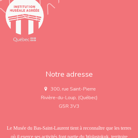
Notre adresse
300, rue Saint-Pierre
a
d
Rivière-du-Loup, (Québec)
d
r
G5R 3V3
e
s
s
Le Musée du Bas-Saint-Laurent tient à reconnaître que les terres
où il exerce ses activités font partie du Wolastokuk, territoire