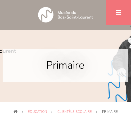
Aller
au
contenu
principal
Primaire
Fil
ÉDUCATION
CLIENTÈLE SCOLAIRE
PRIMAIRE
d'Ariane