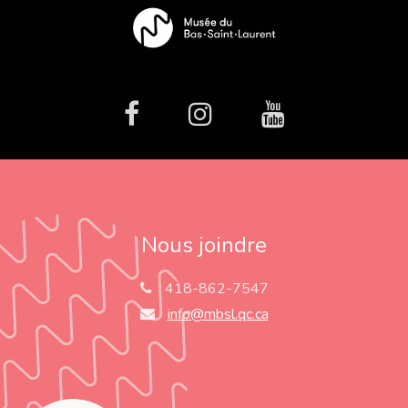
facebook
Instagram
Youtube
Nous joindre
418-862-7547
info@mbsl.qc.ca